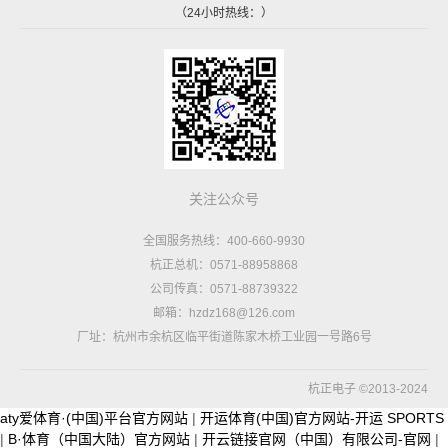
（24小时热线：）
关注公众号
全国服务热线：400-660-9930
杭正总机：0571-88958868
公司传真：0571-88739322
邮箱：hzdz168@126.com
厂址：杭州市余杭区临平街道陈家木桥工业园一号路6号
杭正电子 ©2013-2024
aty爱体育·(中国)平台官方网站
|
开运体育(中国)官方网站-开运 SPORTS
|
B·体育（中国大陆）官方网站
|
开云链接官网（中国）有限公司-官网
|