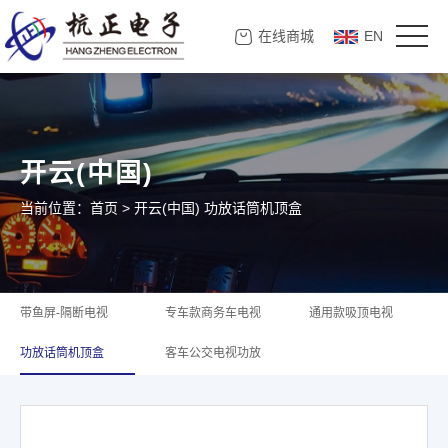
在线商城
EN
开云(中国)
当前位置：
首页
>
开云(中国)
功放话筒机顶盒
带鱼屏-隔断电视
专车款商务车电视
通用款吸顶电视
功放话筒机顶盒
客车公交电视功放