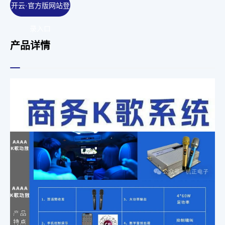
开云·官方版网站登
录入口
产品详情